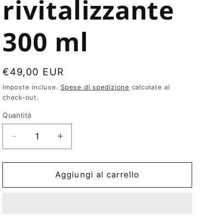
rivitalizzante
300 ml
Prezzo
€49,00 EUR
di
Imposte incluse.
Spese di spedizione
calcolate al
check-out.
listino
Quantità
Diminuisci
Aumenta
quantità
quantità
per
per
Revitalizing
Revitalizing
Aggiungi al carrello
Conditioner
Conditioner
/
/
Balsamo
Balsamo