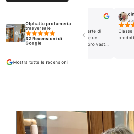
Fabrizio Beltrami
cinzia branch
giu 5, 2024
apr 12, 2024
Olphatto profumeria
trasversale
ortesia e professionalità da parte di
Classe , profession
irginia ed il suo staff. È sempre un
prodotti di nicchia
32 Recensioni di
Google
iacere andare a "snasare" la loro vasta
celta di profumi di nicchia. Top.
Mostra tutte le recensioni