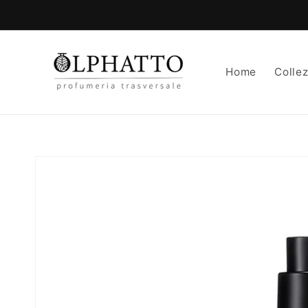
Vai
direttamente
ai contenuti
Home
Collez
Passa alle
informazioni
sul prodotto