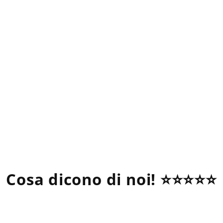
Cosa dicono di noi! ⭐⭐⭐⭐⭐