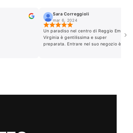
Sara Correggioli
mar 6, 2024
dic 
Un paradiso nel centro di Reggio Emilia.
Ottima c
Virginia è gentilissima e super
acquisto
preparata. Entrare nel suo negozio è un
vero e proprio percorso tra i profumi
oltre che sempre una nuova scoperta.
Consigliato vivamente.